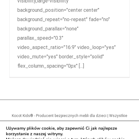
visibility,large-visibility"
background_position="center center"
background_repeat="no-repeat" fade="no"
background_parallax="none"
parallax_speed="0.3"
video_aspect_ratio="16:9" video_loop="yes"
video_mute="yes" border_style="solid"
flex_column_spacing="0px" [...]
Kocot Kids® - Producent bezpiecznych mebli dla dzieci | Wszystkie
prawa zastrzeżone
Używamy plików cookie, aby zapewnić Ci jak najlepsze
korzystanie z naszej witryny.