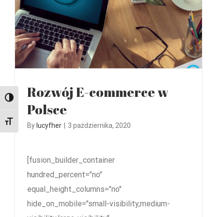
Rozwój E-commerce w
Przełącz wysoki kontrast
Polsce
Zmień rozmiar czcionek
By
lucyfher
|
3 października, 2020
[fusion_builder_container
hundred_percent="no"
equal_height_columns="no"
hide_on_mobile="small-visibility,medium-