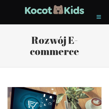
Skip
to
content
Rozwój E-
commerce