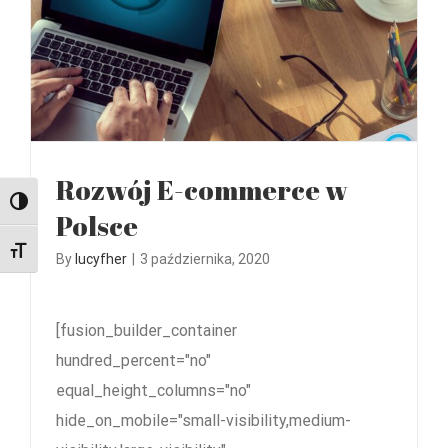
Rozwój E-commerce w
Przełącz wysoki kontrast
Polsce
Zmień rozmiar czcionek
By
lucyfher
|
3 października, 2020
[fusion_builder_container
hundred_percent="no"
equal_height_columns="no"
hide_on_mobile="small-visibility,medium-