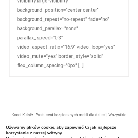
visibility,large-visibility"
background_position="center center"
background_repeat="no-repeat" fade="no"
background_parallax="none"
parallax_speed="0.3"
video_aspect_ratio="16:9" video_loop="yes"
video_mute="yes" border_style="solid"
flex_column_spacing="0px" [...]
Kocot Kids® - Producent bezpiecznych mebli dla dzieci | Wszystkie
prawa zastrzeżone
Używamy plików cookie, aby zapewnić Ci jak najlepsze
korzystanie z naszej witryny.